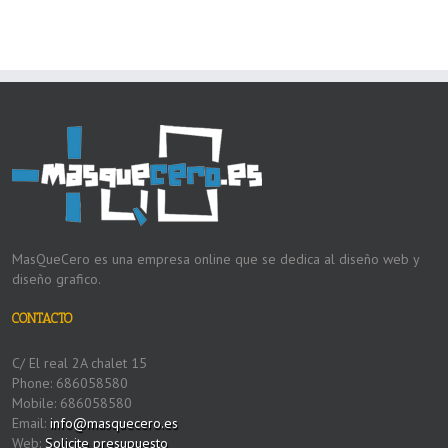
MasQueCero es una empresa online que se dedica al diseño web y
diseño grafico.
CONTACTO
C/ El real 2A chalet 15
Phone: 686058580
Mobile: 686058580
Email:
info@masquecero.es
Web:
Solicite presupuesto