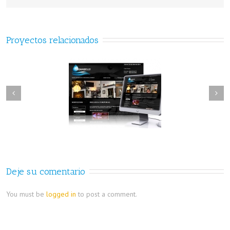
Proyectos relacionados
Tienda virtual Cuadros de
corporativa Aquabells
Arena
Deje su comentario
You must be
logged in
to post a comment.