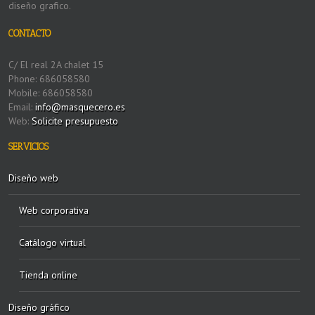
diseño grafico.
CONTACTO
C/ El real 2A chalet 15
Phone: 686058580
Mobile: 686058580
Email:
info@masquecero.es
Web:
Solicite presupuesto
SERVICIOS
Diseño web
Web corporativa
Catálogo virtual
Tienda online
Diseño gráfico