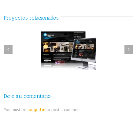
Proyectos relacionados
Tienda virtual Cuadros de
corporativa Aquabells
Arena
Deje su comentario
You must be
logged in
to post a comment.