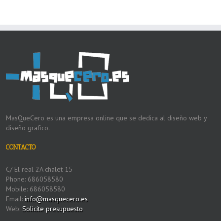
MasQueCero es una empresa online que se dedica al diseño web y
diseño grafico.
CONTACTO
C/ El real 2A chalet 15
Phone: 686058580
Mobile: 686058580
Email:
info@masquecero.es
Web:
Solicite presupuesto